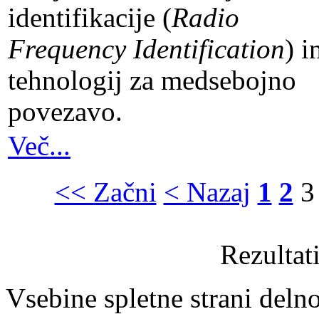
identifikacije (
Radio
Frequency Identification
) i
tehnologij za medsebojno
povezavo.
Več...
<< Začni
< Nazaj
1
2
3
Rezultat
Vsebine spletne strani delno