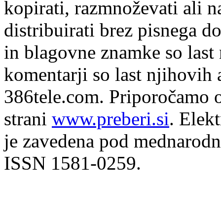
kopirati, razmnoževati ali n
distribuirati brez pisnega do
in blagovne znamke so last 
komentarji so last njihovih 
386tele.com.
Priporočamo o
strani
www.preberi.si
. Elek
je zavedena pod mednarodno
ISSN 1581-0259.