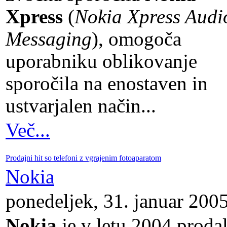
Xpress
(
Nokia Xpress Audi
Messaging
), omogoča
uporabniku oblikovanje
sporočila na enostaven in
ustvarjalen način...
Več...
Prodajni hit so telefoni z vgrajenim fotoaparatom
Nokia
ponedeljek, 31. januar 200
Nokia
je v letu 2004 proda