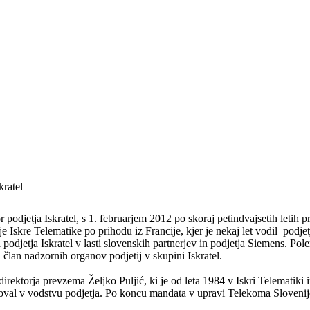
kratel
 podjetja Iskratel, s 1. februarjem 2012 po skoraj petindvajsetih letih p
e Iskre Telematike po prihodu iz Francije, kjer je nekaj let vodil podje
odjetja Iskratel v lasti slovenskih partnerjev in podjetja Siemens. Pole
 član nadzornih organov podjetij v skupini Iskratel.
rektorja prevzema Željko Puljić, ki je od leta 1984 v Iskri Telematiki i
val v vodstvu podjetja. Po koncu mandata v upravi Telekoma Slovenije