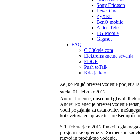
Sony Ericsson
Level One
ZyXEL
BenQ mobile
Allied Telesis
LG Mobile
Gigaset
FAQ
O 386tele.com
Elektromagnetna sevanja
EDGE
Push toTalk
Kdo je kdo
Željko Puljić prevzel vodenje podjetja Is
sreda, 01. februar 2012
Andrej Polenec, dosedanji glavni direktor
Andrej Polenec je prevzel vodenje tedanj
vodil pogajanja za ustanovitev mešanega p
kot svetovalec uprave ter predsedujoči in
S 1. februarjem 2012 funkcijo glavnega di
programske opreme za Siemens in sodelo
razvoj in produktno vodenje.