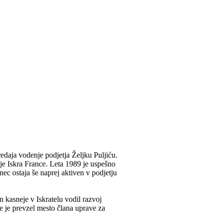
redaja vodenje podjetja Željku Puljiću.
tje Iskra France. Leta 1989 je uspešno
nec ostaja še naprej aktiven v podjetju
n kasneje v Iskratelu vodil razvoj
 je prevzel mesto člana uprave za