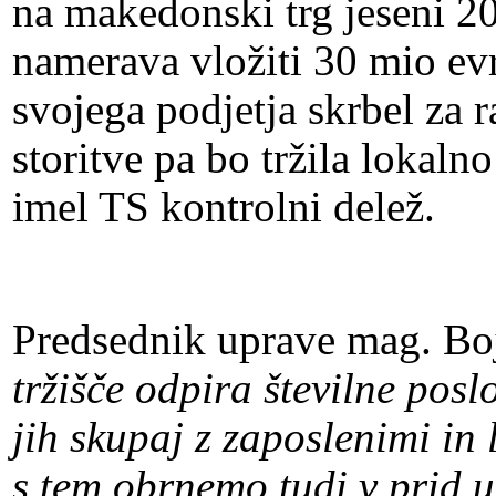
na makedonski trg jeseni 20
namerava vložiti 30 mio ev
svojega podjetja skrbel za r
storitve pa bo tržila lokaln
imel TS kontrolni delež.
Predsednik uprave mag. Bo
tržišče odpira številne posl
jih skupaj z zaposlenimi in 
s tem obrnemo tudi v prid 