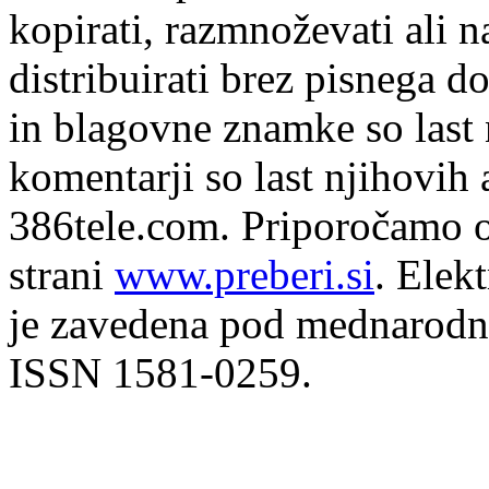
kopirati, razmnoževati ali n
distribuirati brez pisnega do
in blagovne znamke so last 
komentarji so last njihovih 
386tele.com.
Priporočamo o
strani
www.preberi.si
. Elek
je zavedena pod mednarodno
ISSN 1581-0259.