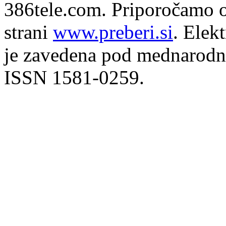
386tele.com.
Priporočamo o
strani
www.preberi.si
. Elek
je zavedena pod mednarodno
ISSN 1581-0259.