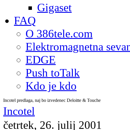
Gigaset
FAQ
O 386tele.com
Elektromagnetna seva
EDGE
Push toTalk
Kdo je kdo
Incotel predlaga, naj bo izvedenec Deloitte & Touche
Incotel
četrtek, 26. julij 2001