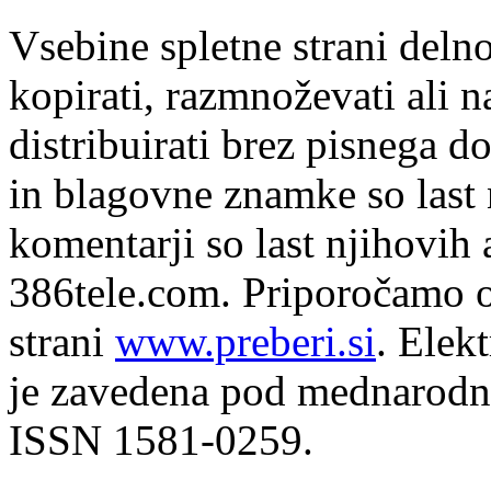
Vsebine spletne strani delno
kopirati, razmnoževati ali n
distribuirati brez pisnega do
in blagovne znamke so last 
komentarji so last njihovih 
386tele.com.
Priporočamo o
strani
www.preberi.si
. Elek
je zavedena pod mednarodno
ISSN 1581-0259.