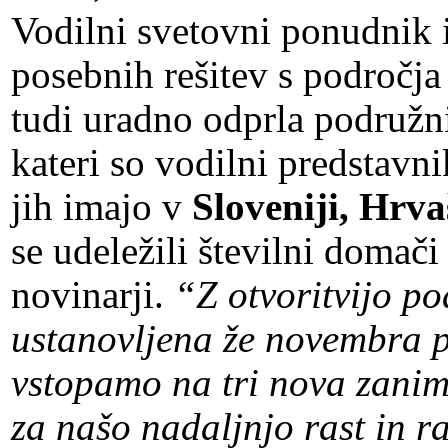
Vodilni svetovni ponudnik 
posebnih rešitev s področj
tudi uradno odprla podružni
kateri so vodilni predstavni
jih imajo v
Sloveniji, Hrva
se udeležili številni domači 
novinarji.
“Z otvoritvijo pod
ustanovljena že novembra pr
vstopamo na tri nova zanim
za našo nadaljnjo rast in r