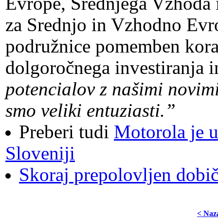
Evrope, Srednjega Vzhoda in
za Srednjo in Vzhodno Evrop
podružnice pomemben korak
dolgoročnega investiranja i
potencialov z našimi novim
smo veliki entuziasti.”
Preberi tudi
Motorola je u
Sloveniji
Skoraj prepolovljen dobi
< Naz