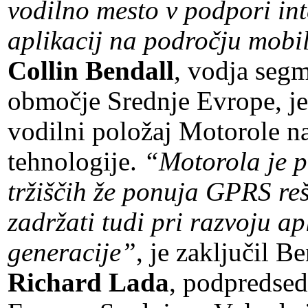
vodilno mesto v podpori in
aplikacij na področju mobil
Collin Bendall
, vodja seg
območje Srednje Evrope, je
vodilni položaj Motorole 
tehnologije.
“Motorola je pr
tržiščih že ponuja GPRS reš
zadržati tudi pri razvoju apl
generacije”
, je zaključil Be
Richard Lada
, podpredse