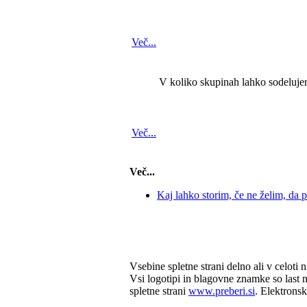
Več...
V koliko skupinah lahko sodeluj
Več...
Več...
Kaj lahko storim, če ne želim, da p
Vsebine spletne strani delno ali v celoti n
Vsi logotipi in blagovne znamke so last n
spletne strani
www.preberi.si
. Elektrons