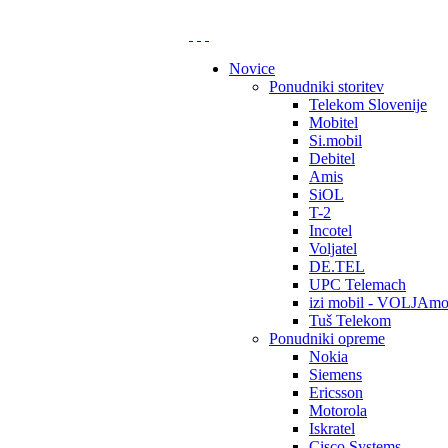
Novice
Ponudniki storitev
Telekom Slovenije
Mobitel
Si.mobil
Debitel
Amis
SiOL
T-2
Incotel
Voljatel
DE.TEL
UPC Telemach
izi mobil - VOLJAmo
Tuš Telekom
Ponudniki opreme
Nokia
Siemens
Ericsson
Motorola
Iskratel
Cisco Systems