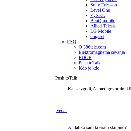
Sony Ericsson
Level One
ZyXEL
BenQ mobile
Allied Telesis
LG Mobile
Gigaset
FAQ
O 386tele.com
Elektromagnetna sevanja
EDGE
Push toTalk
Kdo je kdo
Push toTalk
Kaj se zgodi, če med govornim k
Več...
Ali lahko sam kreiram skupino?