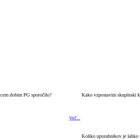
licem dobim PG sporočilo?
Kako vzpostavim skupinski k
Več...
Koliko uporabnikov je lahko 