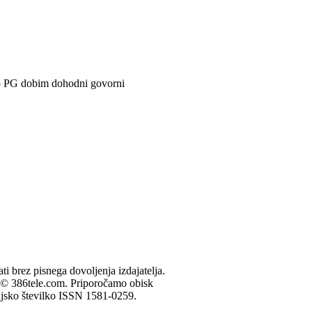
o PG dobim dohodni govorni
ati brez pisnega dovoljenja izdajatelja.
je © 386tele.com.
Priporočamo obisk
ijsko številko ISSN 1581-0259.