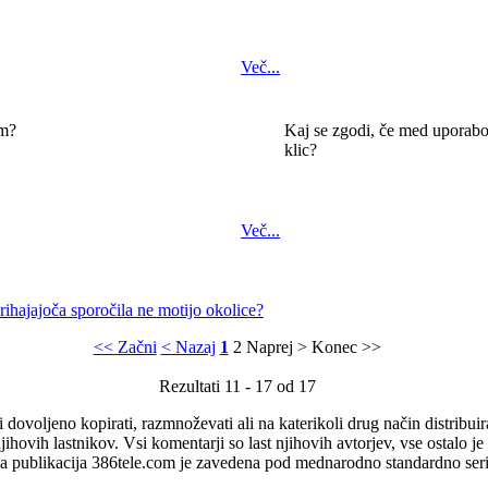
Več...
em?
Kaj se zgodi, če med uporab
klic?
Več...
rihajajoča sporočila ne motijo okolice?
<< Začni
< Nazaj
1
2
Naprej >
Konec >>
Rezultati 11 - 17 od 17
i dovoljeno kopirati, razmnoževati ali na katerikoli drug način distribuir
jihovih lastnikov. Vsi komentarji so last njihovih avtorjev, vse ostalo 
ka publikacija 386tele.com je zavedena pod mednarodno standardno ser