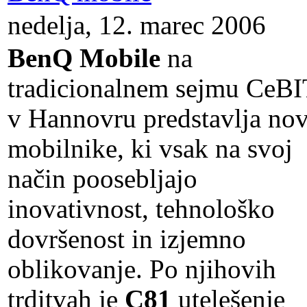
nedelja, 12. marec 2006
BenQ Mobile
na
tradicionalnem sejmu CeBI
v Hannovru predstavlja no
mobilnike, ki vsak na svoj
način poosebljajo
inovativnost, tehnološko
dovršenost in izjemno
oblikovanje. Po njihovih
trditvah je
C81
utelešenje