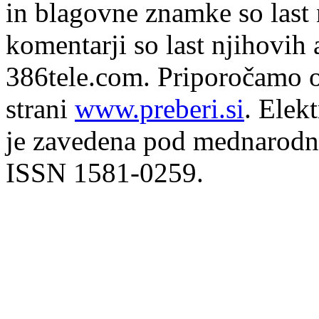
in blagovne znamke so last 
komentarji so last njihovih 
386tele.com.
Priporočamo o
strani
www.preberi.si
. Elek
je zavedena pod mednarodno
ISSN 1581-0259.