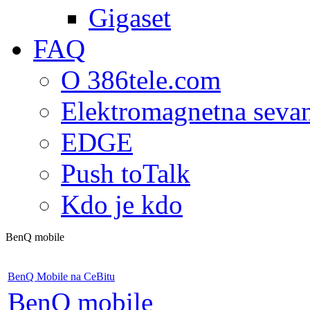
Gigaset
FAQ
O 386tele.com
Elektromagnetna seva
EDGE
Push toTalk
Kdo je kdo
BenQ mobile
BenQ Mobile na CeBitu
BenQ mobile