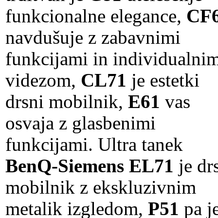
funkcionalne elegance,
CF
navdušuje z zabavnimi
funkcijami in individualni
videzom,
CL71
je estetki
drsni mobilnik,
E61
vas
osvaja z glasbenimi
funkcijami. Ultra tanek
BenQ-Siemens EL71
je dr
mobilnik z ekskluzivnim
metalik izgledom,
P51
pa j