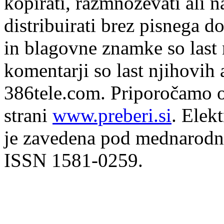
kopirati, razmnoževati ali n
distribuirati brez pisnega do
in blagovne znamke so last 
komentarji so last njihovih 
386tele.com.
Priporočamo o
strani
www.preberi.si
. Elek
je zavedena pod mednarodno
ISSN 1581-0259.