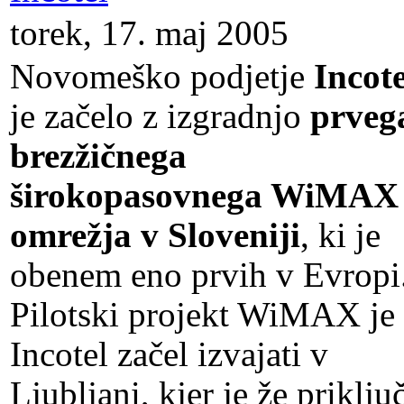
torek, 17. maj 2005
Novomeško podjetje
Incote
je začelo z izgradnjo
prveg
brezžičnega
širokopasovnega WiMAX
omrežja v Sloveniji
, ki je
obenem eno prvih v Evropi
Pilotski projekt WiMAX je
Incotel začel izvajati v
Ljubljani, kjer je že priključ