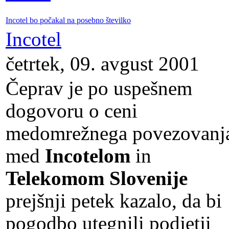
Incotel bo počakal na posebno številko
Incotel
četrtek, 09. avgust 2001
Čeprav je po uspešnem
dogovoru o ceni
medomrežnega povezovanj
med
Incotelom
in
Telekomom Slovenije
prejšnji petek kazalo, da bi
pogodbo utegnili podjetji