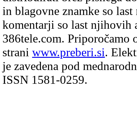
in blagovne znamke so last 
komentarji so last njihovih 
386tele.com.
Priporočamo o
strani
www.preberi.si
. Elek
je zavedena pod mednarodno
ISSN 1581-0259.