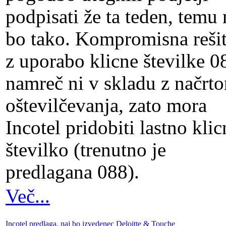
podpisati že ta teden, temu 
bo tako. Kompromisna reši
z uporabo klicne številke 0
namreč ni v skladu z načrt
oštevilčevanja, zato mora
Incotel pridobiti lastno kli
številko (trenutno je
predlagana 088).
Več...
Incotel predlaga, naj bo izvedenec Deloitte & Touche