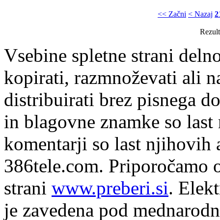
<< Začni
< Nazaj
2
Rezult
Vsebine spletne strani delno
kopirati, razmnoževati ali n
distribuirati brez pisnega do
in blagovne znamke so last 
komentarji so last njihovih 
386tele.com.
Priporočamo o
strani
www.preberi.si
. Elek
je zavedena pod mednarodno