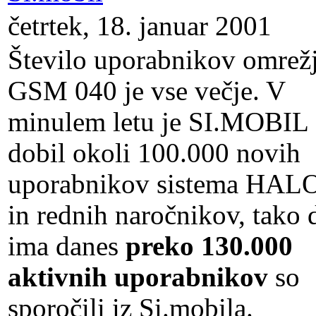
četrtek, 18. januar 2001
Število uporabnikov omrež
GSM 040 je vse večje. V
minulem letu je SI.MOBIL
dobil okoli 100.000 novih
uporabnikov sistema HAL
in rednih naročnikov, tako 
ima danes
preko 130.000
aktivnih uporabnikov
so
sporočili iz Si.mobila.