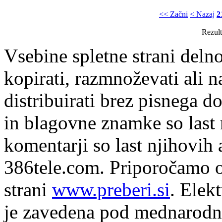
<< Začni
< Nazaj
2
Rezult
Vsebine spletne strani delno
kopirati, razmnoževati ali n
distribuirati brez pisnega do
in blagovne znamke so last 
komentarji so last njihovih 
386tele.com.
Priporočamo o
strani
www.preberi.si
. Elek
je zavedena pod mednarodno