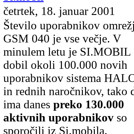
četrtek, 18. januar 2001
Število uporabnikov omrež
GSM 040 je vse večje. V
minulem letu je SI.MOBIL
dobil okoli 100.000 novih
uporabnikov sistema HAL
in rednih naročnikov, tako 
ima danes
preko 130.000
aktivnih uporabnikov
so
sporočili iz Si.mobila.