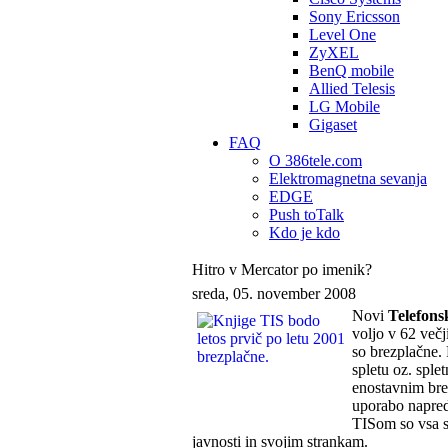
Sony Ericsson
Level One
ZyXEL
BenQ mobile
Allied Telesis
LG Mobile
Gigaset
FAQ
O 386tele.com
Elektromagnetna sevanja
EDGE
Push toTalk
Kdo je kdo
Hitro v Mercator po imenik?
sreda, 05. november 2008
Novi
Telefons
voljo v 62 več
so brezplačne. 
spletu oz. splet
enostavnim brez
uporabo napred
TISom so vsa sl
javnosti in svojim strankam.