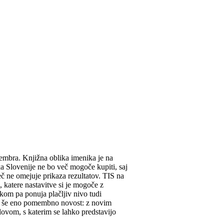
ovembra. Knjižna oblika imenika je na
a Slovenije ne bo več mogoče kupiti, saj
eč ne omejuje prikaza rezultatov. TIS na
i, katere nastavitve si je mogoče z
ikom pa ponuja plačljiv nivo tudi
eba še eno pomembno novost: z novim
lovom, s katerim se lahko predstavijo