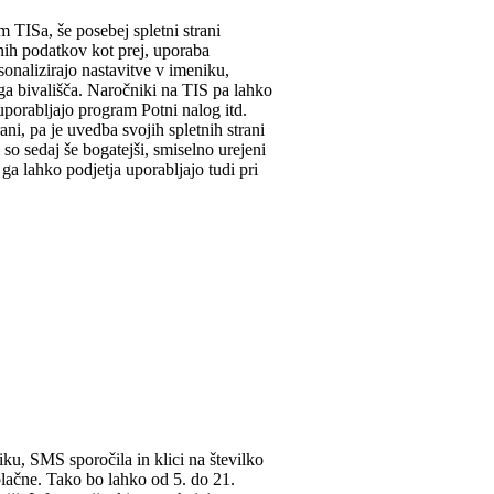
 TISa, še posebej spletni strani
nih podatkov kot prej, uporaba
sonalizirajo nastavitve v imeniku,
jega bivališča. Naročniki na TIS pa lahko
uporabljajo program Potni nalog itd.
ni, pa je uvedba svojih spletnih strani
 so sedaj še bogatejši, smiselno urejeni
ga lahko podjetja uporabljajo tudi pri
ku, SMS sporočila in klici na številko
plačne. Tako bo lahko od 5. do 21.