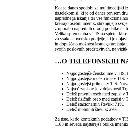
Kot se danes spodobi za multimedijski i
tis.telekom.si, ki je od danes povsem d
naprednega iskanja ter vse funkcionalnos
kreirajo osebni imenik, shranjujejo svoje
z uporabo naprednih orodij podatke na ti
Velika sprememba v TIS na spletu, ki se j
za vsako slovensko podjetje, ki je objavl
in dopuščajo možnost lastnega urejanja in
svojih poslovnih predstavitvah, na vizit
…O TELEFONSKIH NA
Najpogostejše žensko ime v TIS: 
Najpogostejše moško ime v TIS: 
Najpogostejši priimek v TIS: Nov
Največ zapisov je v dejavnosti Tr
Delež pravnih oseb med zapisi v 
Delež fizičnih oseb med zapisi v 
Delež stacionarnih številk: 71%.
Delež mobilnih številk: 29%.
Za tiste, ki do kontaktnih podatkov v TI
1188 in seveda najstarejša oblika imenik