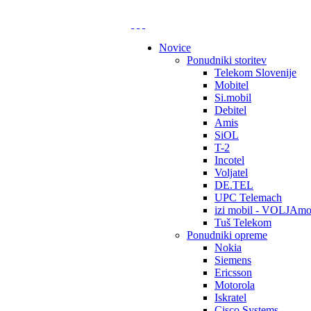
Novice
Ponudniki storitev
Telekom Slovenije
Mobitel
Si.mobil
Debitel
Amis
SiOL
T-2
Incotel
Voljatel
DE.TEL
UPC Telemach
izi mobil - VOLJAmo
Tuš Telekom
Ponudniki opreme
Nokia
Siemens
Ericsson
Motorola
Iskratel
Cisco Systems