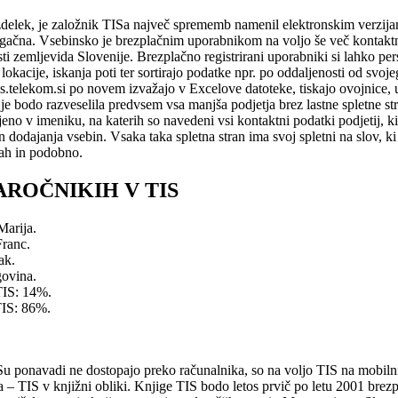
zdelek, je založnik TISa največ sprememb namenil elektronskim verzijam
rugačna. Vsebinsko je brezplačnim uporabnikom na voljo še več kontakt
ti zemljevida Slovenije. Brezplačno registrirani uporabniki si lahko per
 lokacije, iskanja poti ter sortirajo podatke npr. po oddaljenosti od svo
s.telekom.si po novem izvažajo v Excelove datoteke, tiskajo ovojnice, 
e bodo razveselila predvsem vsa manjša podjetja brez lastne spletne stra
jeno v imeniku, na katerih so navedeni vsi kontaktni podatki podjetij, ki
 dodajanja vsebin. Vsaka taka spletna stran ima svoj spletni na slov, ki 
kah in podobno.
ROČNIKIH V TIS
Marija.
Franc.
ak.
govina.
TIS: 14%.
TIS: 86%.
Su ponavadi ne dostopajo preko računalnika, so na voljo TIS na mobilni
a – TIS v knjižni obliki. Knjige TIS bodo letos prvič po letu 2001 brez