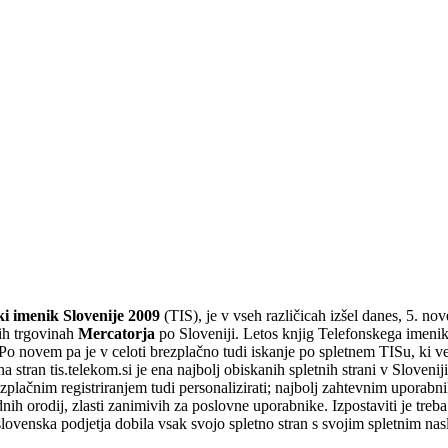
ki imenik Slovenije 2009
(TIS), je v vseh različicah izšel danes, 5. n
jih trgovinah
Mercatorja
po Sloveniji. Letos knjig Telefonskega imenik
Po novem pa je v celoti brezplačno tudi iskanje po spletnem TISu, ki v
na stran tis.telekom.si je ena najbolj obiskanih spletnih strani v Slovenij
plačnim registriranjem tudi personalizirati; najbolj zahtevnim uporabn
nih orodij, zlasti zanimivih za poslovne uporabnike. Izpostaviti je tr
ovenska podjetja dobila vsak svojo spletno stran s svojim spletnim nas