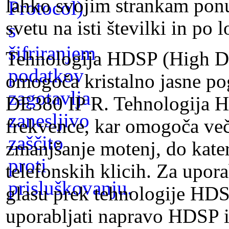
lahko svojim strankam ponu
svetu na isti številki in po l
Tehnologija HDSP (High De
omogoča kristalno jasne po
DE380 IP R. Tehnologija H
frekvence, kar omogoča več
zmanjšanje motenj, do kater
telefonskih klicih. Za upo
glasu prek tehnologije HDS
uporabljati napravo HDSP i