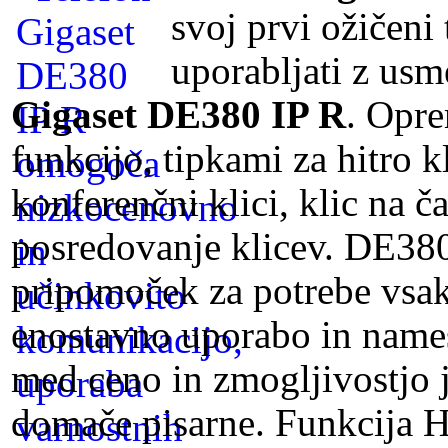
svoj prvi ožičeni
uporabljati z usm
Gigaset DE380 IP R
. Opre
funkcijo, tipkami za hitro k
konferenčni klici, klic na č
posredovanje klicev. DE380
pripomoček za potrebe vsak
enostavno uporabo in names
med ceno in zmogljivostjo j
domače pisarne. Funkcija 