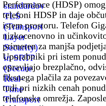
Performance (HDSP) omogoč
telefoni HDSP in daje občut
istem prostoru. Telefon G
nizkocenovno in učinkovito
primeren za manjša podjetja
Uporabniki pri istem ponud
opravljajo brezplačno, odvi
fiksnega plačila za poveza
tudi pri nizkih cenah ponud
telefonska omrežja. Zaposle