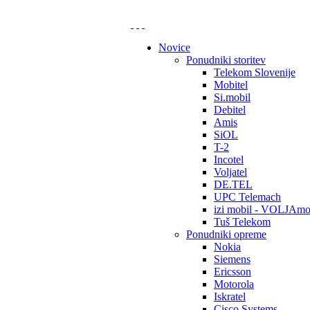
Novice
Ponudniki storitev
Telekom Slovenije
Mobitel
Si.mobil
Debitel
Amis
SiOL
T-2
Incotel
Voljatel
DE.TEL
UPC Telemach
izi mobil - VOLJAmo
Tuš Telekom
Ponudniki opreme
Nokia
Siemens
Ericsson
Motorola
Iskratel
Cisco Systems