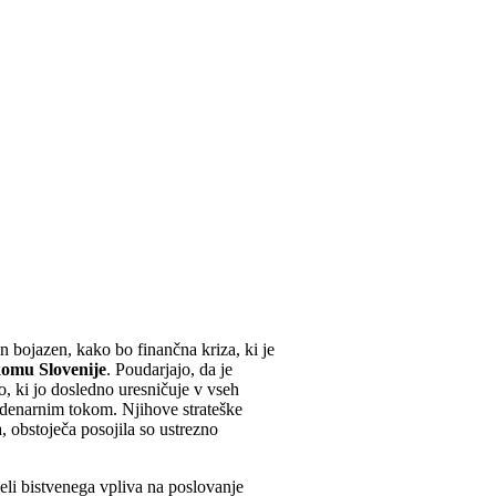
n bojazen, kako bo finančna kriza, ki je
komu Slovenije
. Poudarjajo, da je
o, ki jo dosledno uresničuje v vseh
 denarnim tokom. Njihove strateške
, obstoječa posojila so ustrezno
eli bistvenega vpliva na poslovanje