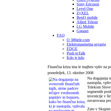
Sony Ericsson
Level One
ZyXEL
BenQ mobile
Allied Telesis
LG Mobile
Gigaset
FAQ
O 386tele.com
Elektromagnetna sevanja
EDGE
Push toTalk
Kdo je kdo
Finančna kriza ima le majhen vpliv na 
ponedeljek, 13. oktober 2008
Na dogajanja na
nastopila, vpli
Telekom Sloven
segmentih posl
investicije v š
zavarovana prot
Zato v Skupini 