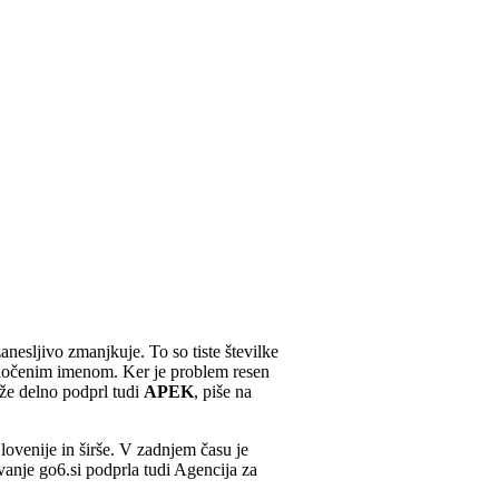
anesljivo zmanjkuje. To so tiste številke
določenim imenom. Ker je problem resen
kaže delno podprl tudi
APEK
, piše na
lovenije in širše. V zadnjem času je
anje go6.si podprla tudi Agencija za