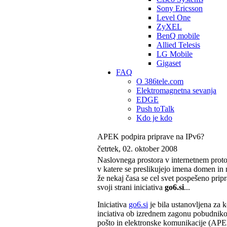
Sony Ericsson
Level One
ZyXEL
BenQ mobile
Allied Telesis
LG Mobile
Gigaset
FAQ
O 386tele.com
Elektromagnetna sevanja
EDGE
Push toTalk
Kdo je kdo
APEK podpira priprave na IPv6?
četrtek, 02. oktober 2008
Naslovnega prostora v internetnem protoko
v katere se preslikujejo imena domen in
že nekaj časa se cel svet pospešeno pripr
svoji strani iniciativa
go6.si
...
Iniciativa
go6.si
je bila ustanovljena za 
inciativa ob izrednem zagonu pobudnikov
pošto in elektronske komunikacije (APEK)