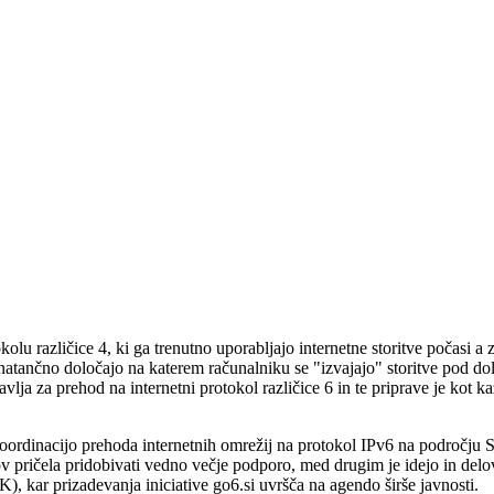
lu različice 4, ki ga trenutno uporabljajo internetne storitve počasi a z
 natančno določajo na katerem računalniku se "izvajajo" storitve pod 
avlja za prehod na internetni protokol različice 6 in te priprave je kot 
koordinacijo prehoda internetnih omrežij na protokol IPv6 na področju S
 pričela pridobivati vedno večje podporo, med drugim je idejo in delov
, kar prizadevanja iniciative go6.si uvršča na agendo širše javnosti.