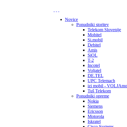
Novice
Ponudniki storitev
Telekom Slovenije
Mobitel
Si.mobil
Debitel
Amis
SiOL
T-2
Incotel
Voljatel
DE.TEL
UPC Telemach
izi mobil - VOLJAmo
Tuš Telekom
Ponudniki opreme
Nokia
Siemens
Ericsson
Motorola
Iskratel
Cisco Systems