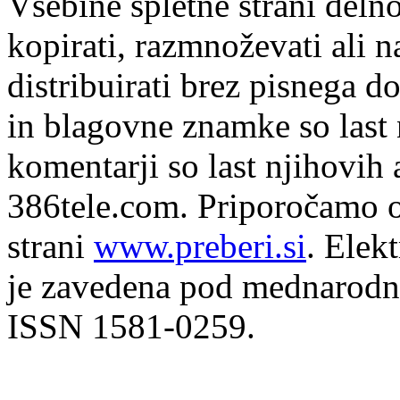
Vsebine spletne strani delno
kopirati, razmnoževati ali n
distribuirati brez pisnega do
in blagovne znamke so last 
komentarji so last njihovih 
386tele.com.
Priporočamo o
strani
www.preberi.si
. Elek
je zavedena pod mednarodno
ISSN 1581-0259.