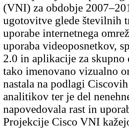
(VNI) za obdobje 2007–201
ugotovitve glede številnih 
uporabe internetnega omrežj
uporaba videoposnetkov, s
2.0 in
aplikacije za skupno 
tako imenovano vizualno om
nastala na podlagi Ciscovih
analitikov ter je del neneh
napovedovala rast in upora
Projekcije Cisco VNI kažej