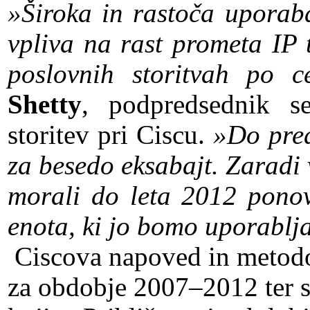
»Široka in rastoča upora
vpliva na rast prometa IP 
poslovnih storitvah po 
Shetty
, podpredsednik s
storitev pri Ciscu.
»Do pred
za besedo eksabajt. Zaradi v
morali do leta 2012 ponov
enota, ki jo bomo uporabljal
Ciscova napoved in metodo
za obdobje 2007–2012 ter 