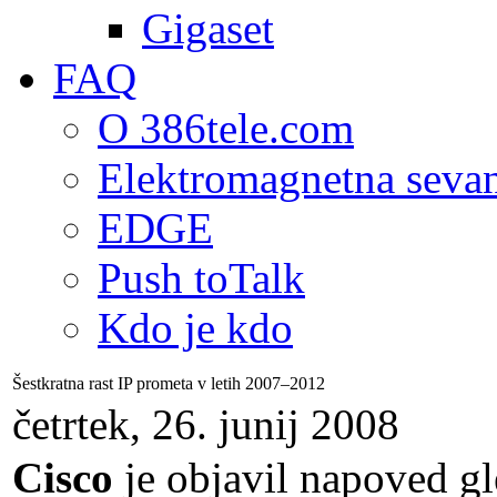
Gigaset
FAQ
O 386tele.com
Elektromagnetna seva
EDGE
Push toTalk
Kdo je kdo
Šestkratna rast IP prometa v letih 2007–2012
četrtek, 26. junij 2008
Cisco
je objavil napoved g