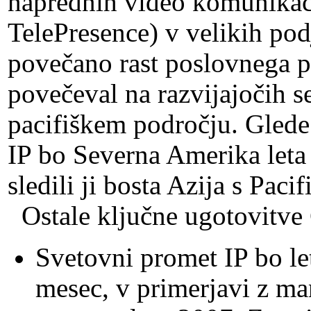
naprednih video komunikaci
TelePresence) v velikih podj
povečano rast poslovnega pr
povečeval na razvijajočih se 
pacifiškem področju. Glede
IP bo Severna Amerika leta
sledili ji bosta Azija s Pa
Ostale ključne ugotovitv
Svetovni promet IP bo le
mesec, v primerjavi z ma