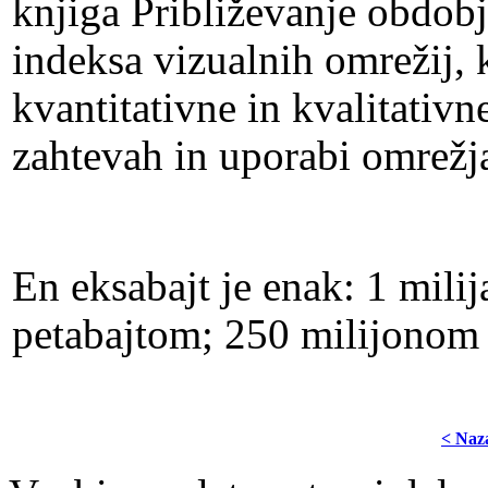
knjiga Približevanje obdobj
indeksa vizualnih omrežij, 
kvantitativne in kvalitativn
zahtevah in uporabi omrežja
En eksabajt je enak: 1 milij
petabajtom; 250 milijonom
< Naz