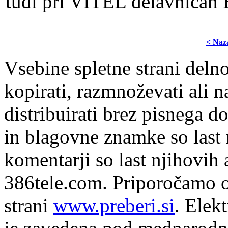
tudi pri VITEL delavnicah 
< Naz
Vsebine spletne strani delno
kopirati, razmnoževati ali n
distribuirati brez pisnega do
in blagovne znamke so last 
komentarji so last njihovih 
386tele.com.
Priporočamo o
strani
www.preberi.si
. Elek