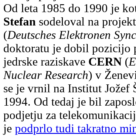
Od leta 1985 do 1990 je ko
Stefan
sodeloval na projek
(
Deutsches Elektronen Syn
doktoratu je dobil pozicijo 
jedrske raziskave
CERN
(
E
Nuclear Research
) v Ženevi
se je vrnil na Institut Jožef
1994. Od tedaj je bil zapos
podjetju za telekomunikacij
je
podprlo tudi takratno min