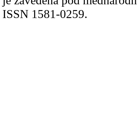
je zavedena pod mednarodno
ISSN 1581-0259.