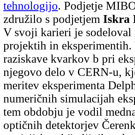
tehnologijo
. Podjetje MIBO 
združilo s podjetjem
Iskra 
V svoji karieri je sodelova
projektih in eksperimentih.
raziskave kvarkov b pri 
njegovo delo v CERN-u, kjer
meritev eksperimenta Delph
numeričnih simulacijah eks
tem obdobju je vodil medna
optičnih detektorjev Čerenk