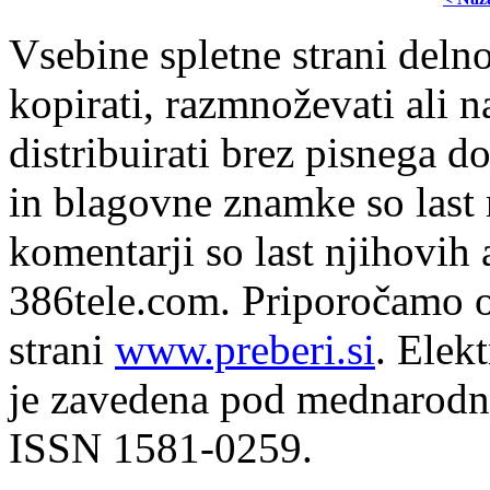
Vsebine spletne strani delno
kopirati, razmnoževati ali n
distribuirati brez pisnega do
in blagovne znamke so last 
komentarji so last njihovih 
386tele.com.
Priporočamo o
strani
www.preberi.si
. Elek
je zavedena pod mednarodno
ISSN 1581-0259.