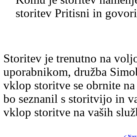
storitev Pritisni in govor
Storitev je trenutno na vo
uporabnikom, družba Simobil
vklop storitve se obrnite n
bo seznanil s storitvijo in 
vklop storitve na vaših služ
< Naz