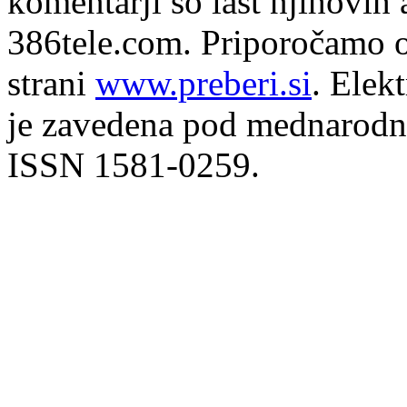
komentarji so last njihovih 
386tele.com.
Priporočamo o
strani
www.preberi.si
. Elek
je zavedena pod mednarodno
ISSN 1581-0259.