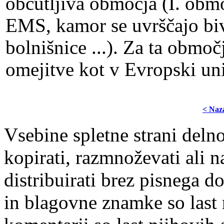
občutljiva območja (I. obm
EMS, kamor se uvrščajo biva
bolnišnice ...). Za ta območj
omejitve kot v Evropski uni
< Naz
Vsebine spletne strani delno
kopirati, razmnoževati ali n
distribuirati brez pisnega do
in blagovne znamke so last 