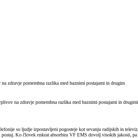
ov na zdravje pomembna razlika med baznimi postajami in drugim
vplivov na zdravje pomembna razlika med baznimi postajami in drugimi vr
fonije so ljudje izpostavljeni pogosteje kot sevanju radijskih in televi
postaj. Ko človek enkrat absorbira VF EMS dovolj visokih jakosti, pa s