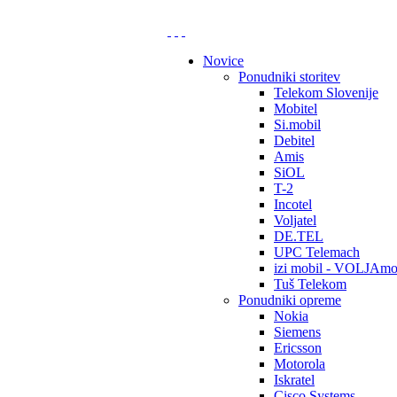
Novice
Ponudniki storitev
Telekom Slovenije
Mobitel
Si.mobil
Debitel
Amis
SiOL
T-2
Incotel
Voljatel
DE.TEL
UPC Telemach
izi mobil - VOLJAmo
Tuš Telekom
Ponudniki opreme
Nokia
Siemens
Ericsson
Motorola
Iskratel
Cisco Systems