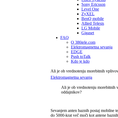
Sony Ericsson
Level One
ZyXEL
BenQ mobile
Allied Telesis
LG Mobile
Gigaset
FAQ
O 386tele.com
Elektromagnetna sevanja
EDGE
Push toTalk
Kdo je kdo
Ali je ob vrednotenju morebitnih vpliv
Elektromagnetna sevanja
Ali je ob vrednotenju morebitnih 
oddajnikov?
Sevanjem anten baznih postaj mobilne tele
do 5000-krat več moči kot antene baznih 