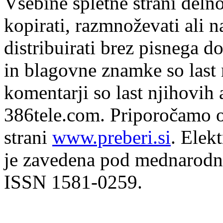
Vsebine spletne strani delno
kopirati, razmnoževati ali n
distribuirati brez pisnega do
in blagovne znamke so last 
komentarji so last njihovih 
386tele.com.
Priporočamo o
strani
www.preberi.si
. Elek
je zavedena pod mednarodno
ISSN 1581-0259.