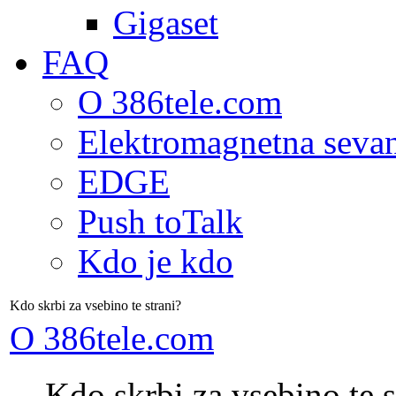
Gigaset
FAQ
O 386tele.com
Elektromagnetna seva
EDGE
Push toTalk
Kdo je kdo
Kdo skrbi za vsebino te strani?
O 386tele.com
Kdo skrbi za vsebino te s