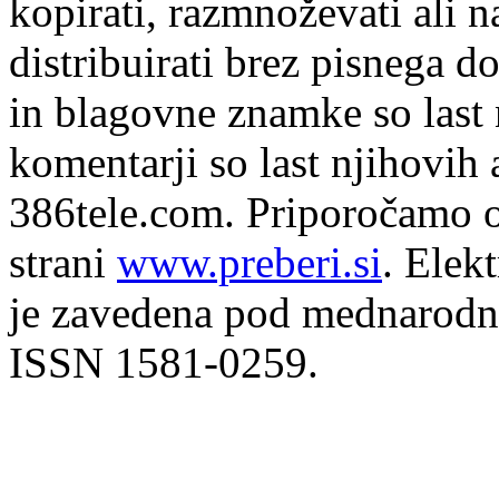
kopirati, razmnoževati ali n
distribuirati brez pisnega do
in blagovne znamke so last 
komentarji so last njihovih 
386tele.com.
Priporočamo o
strani
www.preberi.si
. Elek
je zavedena pod mednarodno
ISSN 1581-0259.