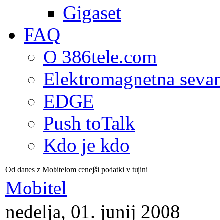
Gigaset
FAQ
O 386tele.com
Elektromagnetna seva
EDGE
Push toTalk
Kdo je kdo
Od danes z Mobitelom cenejši podatki v tujini
Mobitel
nedelja, 01. junij 2008