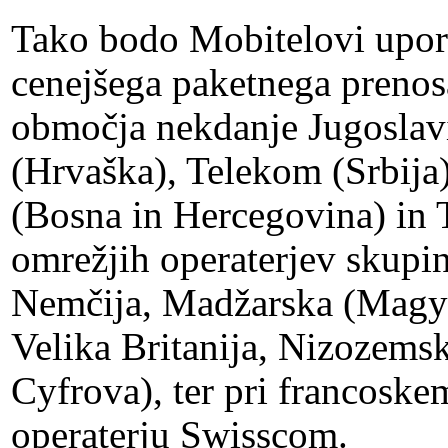
Tako bodo Mobitelovi upora
cenejšega paketnega prenos
območja nekdanje Jugoslavi
(Hrvaška), Telekom (Srbija
(Bosna in Hercegovina) in 
omrežjih operaterjev skupin
Nemčija, Madžarska (Magya
Velika Britanija, Nizozemsk
Cyfrova), ter pri francosk
operaterju Swisscom.