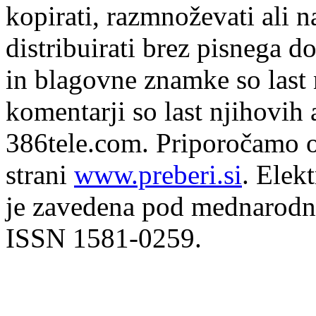
kopirati, razmnoževati ali n
distribuirati brez pisnega do
in blagovne znamke so last 
komentarji so last njihovih 
386tele.com.
Priporočamo o
strani
www.preberi.si
. Elek
je zavedena pod mednarodno
ISSN 1581-0259.