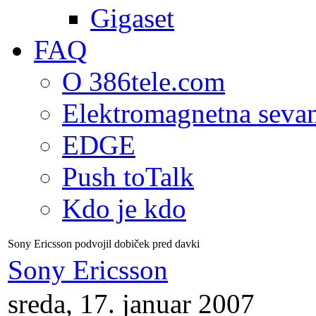
Gigaset
FAQ
O 386tele.com
Elektromagnetna seva
EDGE
Push toTalk
Kdo je kdo
Sony Ericsson podvojil dobiček pred davki
Sony Ericsson
sreda, 17. januar 2007