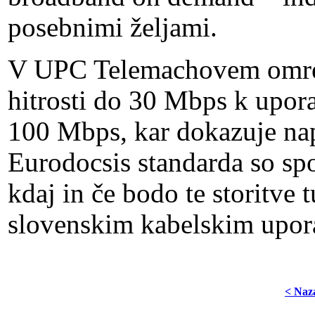
posebnimi željami.
V UPC Telemachovem omrežj
hitrosti do 30 Mbps k upor
100 Mbps, kar dokazuje nap
Eurodocsis standarda so spo
kdaj in če bodo te storitve
slovenskim kabelskim upo
< Naz