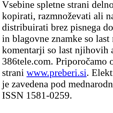
Vsebine spletne strani delno
kopirati, razmnoževati ali n
distribuirati brez pisnega do
in blagovne znamke so last 
komentarji so last njihovih 
386tele.com.
Priporočamo o
strani
www.preberi.si
. Elek
je zavedena pod mednarodno
ISSN 1581-0259.