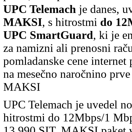
UPC Telemach
je danes, u
MAKSI
, s hitrostmi
do 12
UPC SmartGuard
, ki je 
za namizni ali prenosni rač
pomladanske cene internet 
na mesečno naročnino prve 
MAKSI
UPC Telemach je uvedel no
hitrostmi do 12Mbps/1 Mbp
13.990 SIT. MAKSI paket vs