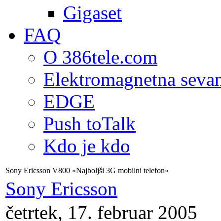
Gigaset
FAQ
O 386tele.com
Elektromagnetna seva
EDGE
Push toTalk
Kdo je kdo
Sony Ericsson V800 »Najboljši 3G mobilni telefon«
Sony Ericsson
četrtek, 17. februar 2005