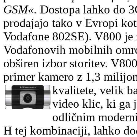
GSM«.
Dostopa lahko do 3G
prodajajo tako v Evropi ko
Vodafone 802SE). V800 je 
Vodafonovih mobilnih omrež
obširen izbor storitev. V80
primer kamero z 1,3 milijon
kvalitete, velik 
video klic, ki ga 
odličnim modern
H tej kombinaciji, lahko d