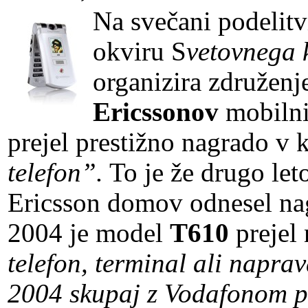
Na svečani podelitv
okviru S
vetovnega
organizira združen
Ericssonov
mobilni
prejel prestižno nagrado v 
telefon”.
To je že drugo let
Ericsson domov odnesel nag
2004 je model
T610
prejel 
telefon, terminal ali napra
2004 skupaj z Vodafonom pr