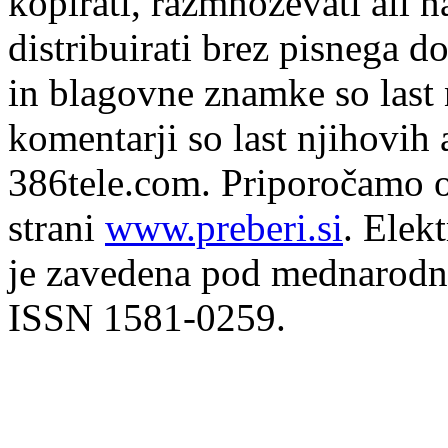
kopirati, razmnoževati ali n
distribuirati brez pisnega do
in blagovne znamke so last 
komentarji so last njihovih 
386tele.com.
Priporočamo o
strani
www.preberi.si
. Elek
je zavedena pod mednarodno
ISSN 1581-0259.