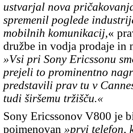
ustvarjal nova pričakovanj
spremenil poglede industri
mobilnih komunikacij,
« pr
družbe in vodja prodaje in 
»Vsi pri Sony Ericssonu sm
prejeli to prominentno nag
predstavili prav tu v Canne
tudi širšemu tržišču.«
Sony Ericssonov V800 je bil
poimenovan
»prvi telefon,