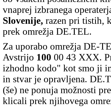
vnaprej izbranega operaterja
Slovenije,
razen pri tistih, 
prek omrežja DE.TEL.
Za uporabo omrežja DE-TEL
Avstrijo
100
00 43 XXX. Pr
izhodno kodo" kot smo ji i
in stvar je opravljena. DE.
(še) ne ponuja možnosti pre
klicali prek njihovega omrež