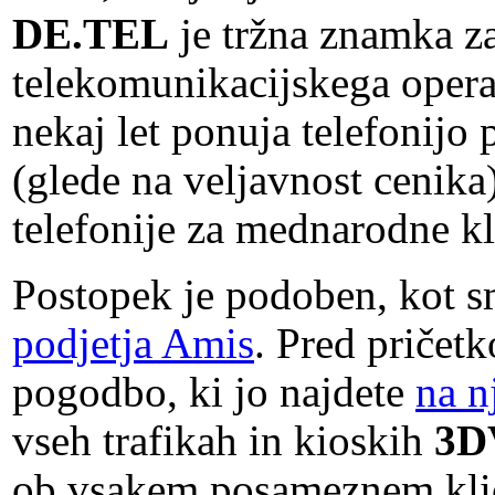
DE.TEL
je tržna znamka za
telekomunikacijskega opera
nekaj let ponuja telefonijo
(glede na veljavnost cenika
telefonije za mednarodne kli
Postopek je podoben, kot s
podjetja Amis
. Pred pričet
pogodbo, ki jo najdete
na n
vseh trafikah in kioskih
3D
ob vsakem posameznem klicu 