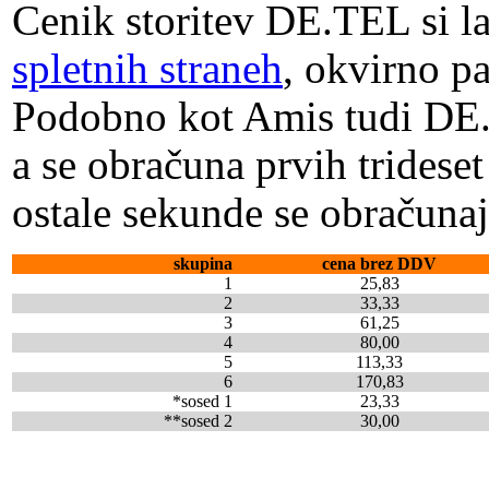
Cenik storitev DE.TEL si l
spletnih straneh
, okvirno pa
Podobno kot Amis tudi DE.
a se obračuna prvih tridese
ostale sekunde se obračuna
skupina
cena brez DDV
1
25,83
2
33,33
3
61,25
4
80,00
5
113,33
6
170,83
*sosed 1
23,33
**sosed 2
30,00