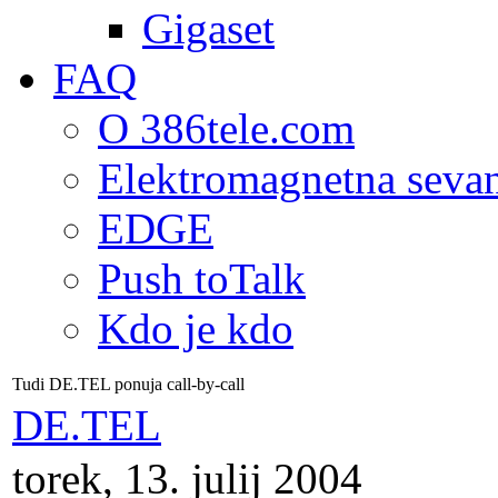
Gigaset
FAQ
O 386tele.com
Elektromagnetna seva
EDGE
Push toTalk
Kdo je kdo
Tudi DE.TEL ponuja call-by-call
DE.TEL
torek, 13. julij 2004