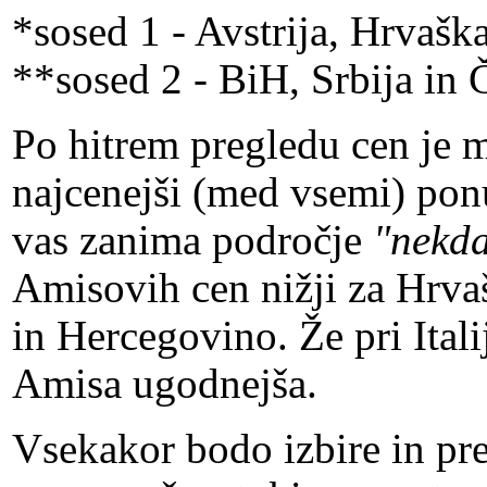
*sosed 1 - Avstrija, Hrvaška,
**sosed 2 - BiH, Srbija in 
Po hitrem pregledu cen je 
najcenejši (med vsemi) pon
vas zanima področje
"nekda
Amisovih cen nižji za Hrva
in Hercegovino. Že pri Itali
Amisa ugodnejša.
Vsekakor bodo izbire in pre