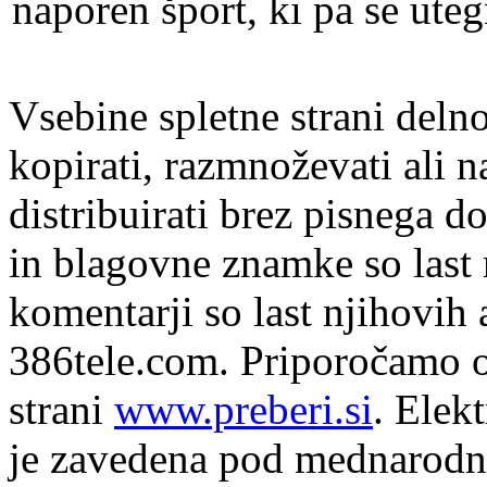
naporen šport, ki pa se ute
Vsebine spletne strani delno
kopirati, razmnoževati ali n
distribuirati brez pisnega do
in blagovne znamke so last 
komentarji so last njihovih 
386tele.com.
Priporočamo o
strani
www.preberi.si
. Elek
je zavedena pod mednarodno