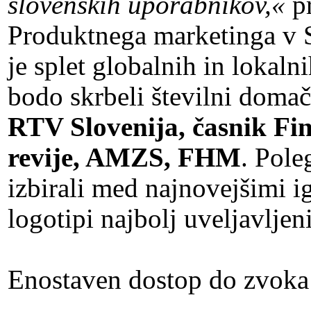
slovenskih uporabnikov,«
p
Produktnega marketinga v S
je splet globalnih in lokaln
bodo skrbeli številni doma
RTV Slovenija, časnik Fi
revije, AMZS, FHM
. Pole
izbirali med najnovejšimi i
logotipi najbolj uveljavlje
Enostaven dostop do zvoka 