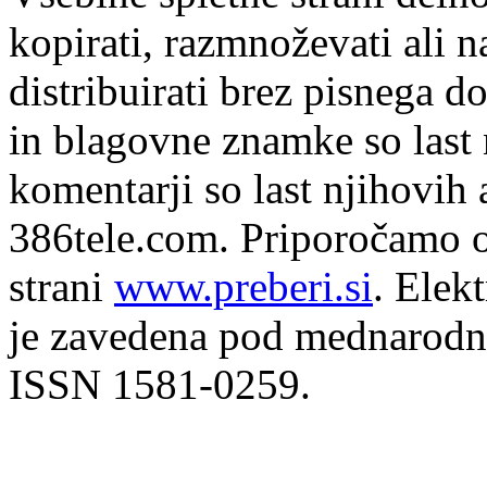
kopirati, razmnoževati ali n
distribuirati brez pisnega do
in blagovne znamke so last 
komentarji so last njihovih 
386tele.com.
Priporočamo o
strani
www.preberi.si
. Elek
je zavedena pod mednarodno
ISSN 1581-0259.