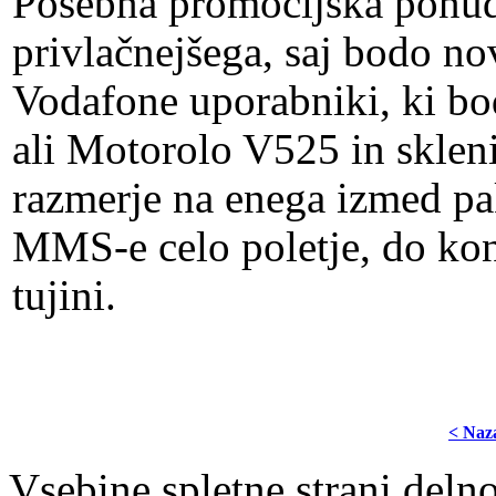
Posebna promocijska ponudb
privlačnejšega, saj bodo nov
Vodafone uporabniki, ki bo
ali Motorolo V525 in sklenil
razmerje na enega izmed pak
MMS-e celo poletje, do kon
tujini.
< Naz
Vsebine spletne strani delno