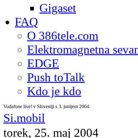
Gigaset
FAQ
O 386tele.com
Elektromagnetna seva
EDGE
Push toTalk
Kdo je kdo
Vodafone live! v Sloveniji s 3. junijem 2004
Si.mobil
torek, 25. maj 2004