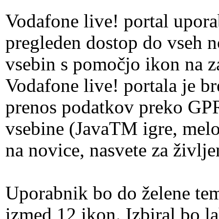
Vodafone live! portal upo
pregleden dostop do vseh no
vsebin s pomočjo ikon na z
Vodafone live! portala je b
prenos podatkov preko GPRS
vsebine (JavaTM igre, melod
na novice, nasvete za življe
Uporabnik bo do želene tem
izmed 12 ikon. Izbiral bo 