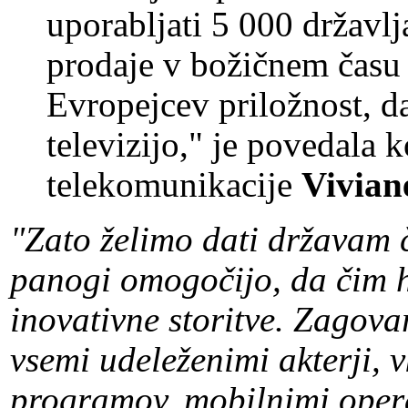
uporabljati 5 000 državlj
prodaje v božičnem času 
Evropejcev priložnost, d
televizijo," je povedala
telekomunikacije
Vivian
"Zato želimo dati državam 
panogi omogočijo, da čim hi
inovativne storitve. Zagov
vsemi udeleženimi akterji, vk
programov, mobilnimi operate