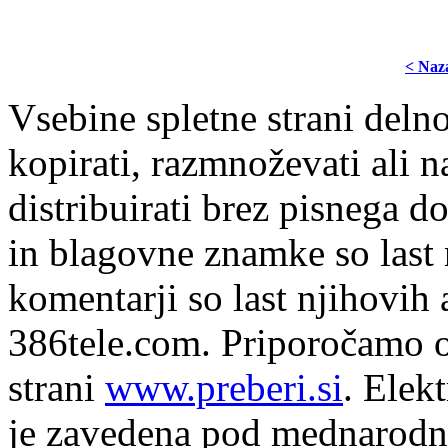
< Naz
Vsebine spletne strani delno
kopirati, razmnoževati ali n
distribuirati brez pisnega do
in blagovne znamke so last 
komentarji so last njihovih 
386tele.com.
Priporočamo o
strani
www.preberi.si
. Elek
je zavedena pod mednarodno