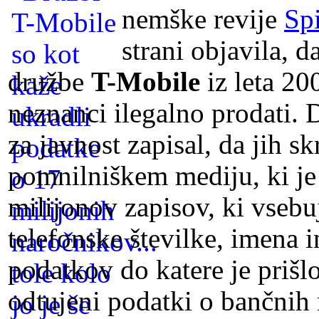
nemške revije
Sp
strani objavila, 
družbe
T-Mobile
iz leta 20
neznanci ilegalno prodati. 
za javnost zapisal, da jih 
pomnilniškem mediju, ki je
milijonov zapisov, ki vsebu
telefonske številke, imena i
podatkov do katere je prišlo
odtujeni podatki o bančnih 