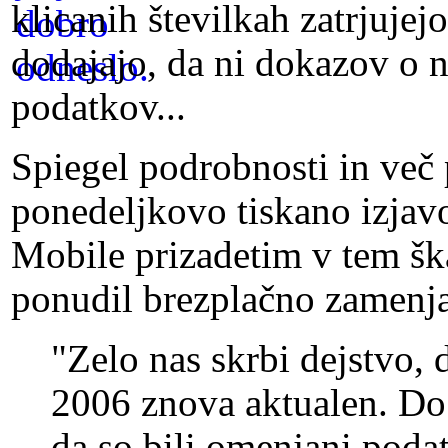
klicanih številkah zatrjuje
dodajajo, da ni dokazov o 
podatkov...
Spiegel podrobnosti in več 
ponedeljkovo tiskano izjavo
Mobile prizadetim v tem šk
ponudil brezplačno zamenja
"Zelo nas skrbi dejstvo, d
2006 znova aktualen. Do 
da so bili omenjani podat