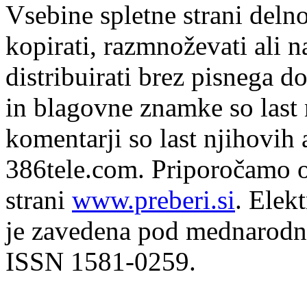
Vsebine spletne strani delno
kopirati, razmnoževati ali n
distribuirati brez pisnega do
in blagovne znamke so last 
komentarji so last njihovih 
386tele.com.
Priporočamo o
strani
www.preberi.si
. Elek
je zavedena pod mednarodno
ISSN 1581-0259.