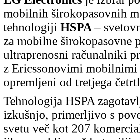
mobilnih širokopasovnih mo
tehnologiji
HSPA
– svetovn
za mobilne širokopasovne p
ultraprenosni računalniki p
z Ericssonovimi mobilnimi
opremljeni od tretjega četrt
Tehnologija HSPA zagotavlj
izkušnjo, primerljivo s po
svetu več kot 207 komercia