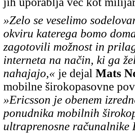
jih uporablja več kot milij
»Zelo se veselimo sodelovan
okviru katerega bomo dom
zagotovili možnost in prila
interneta na način, ki ga žel
nahajajo,«
je dejal
Mats N
mobilne širokopasovne pove
»Ericsson je obenem izredno
ponudnika mobilnih široko
ultraprenosne računalnike L