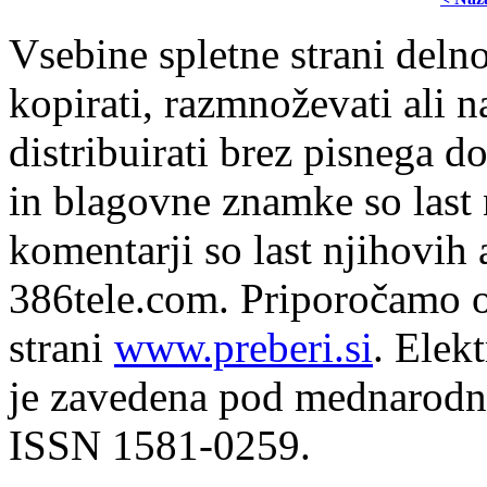
Vsebine spletne strani delno
kopirati, razmnoževati ali n
distribuirati brez pisnega do
in blagovne znamke so last 
komentarji so last njihovih 
386tele.com.
Priporočamo o
strani
www.preberi.si
. Elek
je zavedena pod mednarodno
ISSN 1581-0259.