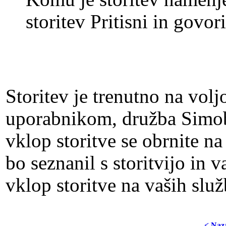
storitev Pritisni in govor
Storitev je trenutno na vo
uporabnikom, družba Simobil
vklop storitve se obrnite n
bo seznanil s storitvijo in 
vklop storitve na vaših služ
< Naz