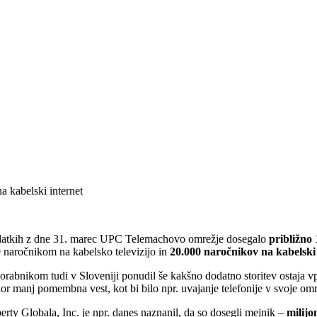
 kabelski internet
podatkih z dne 31. marec UPC Telemachovo omrežje dosegalo
približno
0 naročnikom na kabelsko televizijo in
20.000 naročnikov na kabelski 
abnikom tudi v Sloveniji ponudil še kakšno dodatno storitev ostaja v
or manj pomembna vest, kot bi bilo npr. uvajanje telefonije v svoje omr
rty Globala, Inc. je npr. danes naznanil, da so dosegli mejnik –
milijo