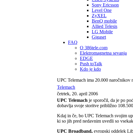
Sony Ericsson
Level One
ZyXEL
BenQ mobile
Allied Telesis
LG Mobile
Gigaset
FAQ
O 386tele.com
Elektromagnetna sevanja
EDGE
Push toTalk
Kdo je kdo
UPC Telemach ima 20.000 naročnikov na
Telemach
četrtek, 20. april 2006
UPC Telemach
je sporočil, da je po 
dobavlja svoje storitve približno 108.50
Kdaj in če, bo UPC Telemach svojim upor
ki so jih pred nedavnim uvedli so vsekak
UPC Broadband,
evropski oddelek Libe