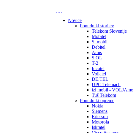
Novice
Ponudniki storitev
Telekom Slovenije
Mobitel
Si.mobil
Debitel
Amis
SiOL
T-2
Incotel
Voljatel
DE.TEL
UPC Telemach
izi mobil - VOLJAmo
Tuš Telekom
Ponudniki opreme
Nokia
Siemens
Ericsson
Motorola
Iskratel
Cisco Systems