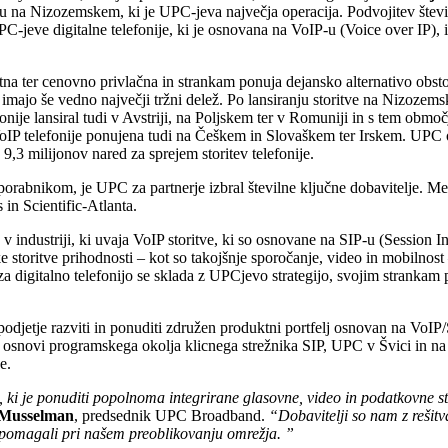
amu na Nizozemskem, ki je UPC-jeva največja operacija. Podvojitev števil
-jeve digitalne telefonije, ki je osnovana na VoIP-u (Voice over IP), in
tna ter cenovno privlačna in strankam ponuja dejansko alternativo obsto
 imajo še vedno največji tržni delež. Po lansiranju storitve na Nizozem
onije lansiral tudi v Avstriji, na Poljskem ter v Romuniji in s tem območ
VoIP telefonije ponujena tudi na Češkem in Slovaškem ter Irskem. UPC 
 9,3 milijonov nared za sprejem storitev telefonije.
orabnikom, je UPC za partnerje izbral številne ključne dobavitelje. M
in Scientific-Atlanta.
 industriji, ki uvaja VoIP storitve, ki so osnovane na SIP-u (Session In
storitve prihodnosti – kot so takojšnje sporočanje, video in mobilnost 
a digitalno telefonijo se sklada z UPCjevo strategijo, svojim strankam p
odjetje razviti in ponuditi združen produktni portfelj osnovan na VoIP
 osnovi programskega okolja klicnega strežnika SIP, UPC v Švici in na d
e.
, ki je ponuditi popolnoma integrirane glasovne, video in podatkovne sto
Musselman
, predsednik UPC Broadband.
“Dobavitelji so nam z rešit
 pomagali pri našem preoblikovanju omrežja. ”