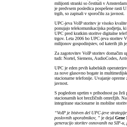
milijonti stranki so čestitali v Amsterd
je predvsem posledica pospešene rasti UPC
trgih, so zapisali v sporočilu za javnost.
UPC-jeva VoIP storitev je visoko kvalite
ponujajo telekomunikacijska podjetja, ki
UPC pred kratkim storitve digitalne telef
trgov. Leta 2006 bo UPC-jeva storitev 
milijonov gospodinjstev, od katerih jih je
Za zagotovitev VoIP storitev domačim up
tudi: Nortel, Siemens, AudioCodes, Arris 
UPC je eden prvih kabelskih operaterjev v
za nove glasovno bogate in multimedijske 
stacionarne telefonije. Uvajanje opreme z
javnost.
S pogledom uprtim v prihodnost pa želi p
stacionarnih kot brezžičnih omrežjih. Na
integrirane stacionarne in mobilne storitv
“VoIP je bistven del UPC-jeve strategije
poslovnih uporabnikov, ”
je dejal
Gene 
generacijo storitev osnovanih na SIP-u,