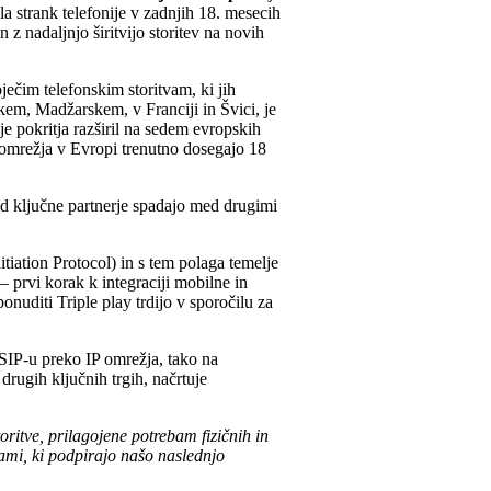
a strank telefonije v zadnjih 18. mesecih
 z nadaljnjo širitvijo storitev na novih
ječim telefonskim storitvam, ki jih
skem, Madžarskem, v Franciji in Švici, je
je pokritja razširil na sedem evropskih
omrežja v Evropi trenutno dosegajo 18
ed ključne partnerje spadajo med drugimi
itiation Protocol) in s tem polaga temelje
– prvi korak k integraciji mobilne in
onuditi Triple play trdijo v sporočilu za
/SIP-u preko IP omrežja, tako na
rugih ključnih trgih, načrtuje
ritve, prilagojene potrebam fizičnih in
vami, ki podpirajo našo naslednjo