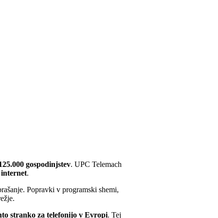
 125.000 gospodinjstev
. UPC Telemach
internet
.
prašanje. Popravki v programski shemi,
ežje.
nto stranko za telefonijo v Evropi
. Tej