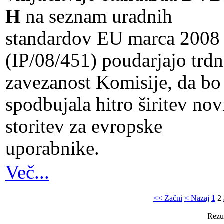
H
na seznam uradnih
standardov EU marca 2008
(IP/08/451) poudarjajo trd
zavezanost Komisije, da bo
spodbujala hitro širitev nov
storitev za evropske
uporabnike.
Več...
<< Začni
< Nazaj
1
2
Rezul