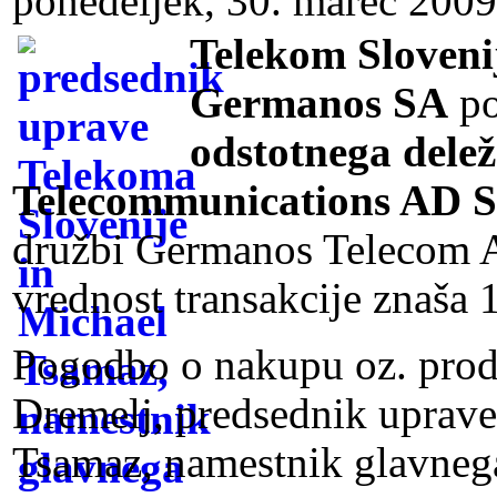
ponedeljek, 30. marec 2009
Telekom Sloveni
Germanos SA
po
odstotnega dele
Telecommunications AD S
družbi Germanos Telecom 
vrednost transakcije znaša 
Pogodbo o nakupu oz. proda
Dremelj, predsednik uprave
Tsamaz, namestnik glavnega