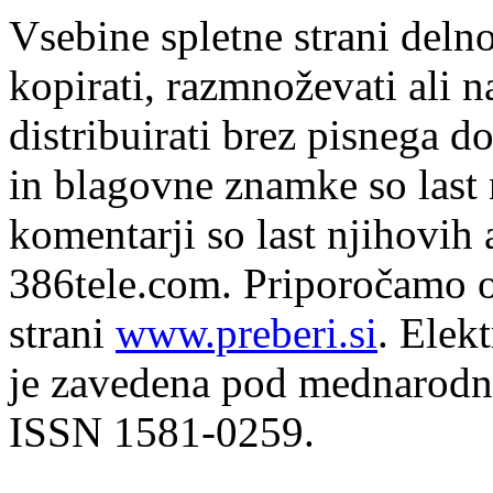
Vsebine spletne strani delno
kopirati, razmnoževati ali n
distribuirati brez pisnega do
in blagovne znamke so last 
komentarji so last njihovih 
386tele.com.
Priporočamo o
strani
www.preberi.si
. Elek
je zavedena pod mednarodno
ISSN 1581-0259.