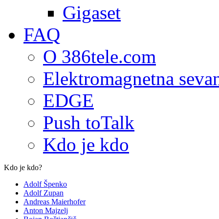
Gigaset
FAQ
O 386tele.com
Elektromagnetna seva
EDGE
Push toTalk
Kdo je kdo
Kdo je kdo?
Adolf Špenko
Adolf Zupan
Andreas Maierhofer
Anton Majzelj