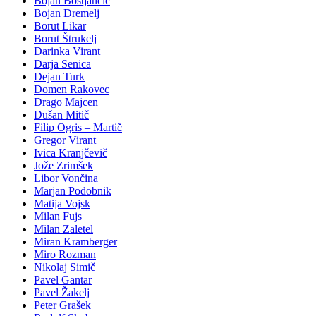
Bojan Boštjančič
Bojan Dremelj
Borut Likar
Borut Štrukelj
Darinka Virant
Darja Senica
Dejan Turk
Domen Rakovec
Drago Majcen
Dušan Mitič
Filip Ogris – Martič
Gregor Virant
Ivica Kranjčevič
Jože Zrimšek
Libor Vončina
Marjan Podobnik
Matija Vojsk
Milan Fujs
Milan Zaletel
Miran Kramberger
Miro Rozman
Nikolaj Simič
Pavel Gantar
Pavel Žakelj
Peter Grašek