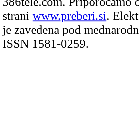
386tele.com.
Priporočamo o
strani
www.preberi.si
. Elek
je zavedena pod mednarodno
ISSN 1581-0259.