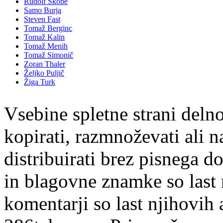
Rudolf Skobe
Samo Burja
Steven Fast
Tomaž Berginc
Tomaž Kalin
Tomaž Menih
Tomaž Simonič
Zoran Thaler
Željko Puljič
Žiga Turk
Vsebine spletne strani delno
kopirati, razmnoževati ali n
distribuirati brez pisnega do
in blagovne znamke so last 
komentarji so last njihovih 