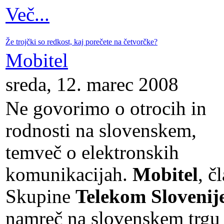
Več...
Že trojčki so redkost, kaj porečete na četvorčke?
Mobitel
sreda, 12. marec 2008
Ne govorimo o otrocih in
rodnosti na slovenskem,
temveč o elektronskih
komunikacijah.
Mobitel
, č
Skupine
Telekom Slovenij
namreč na slovenskem trgu