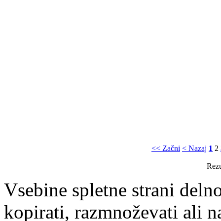
<< Začni
< Nazaj
1
2
Rezu
Vsebine spletne strani delno
kopirati, razmnoževati ali n