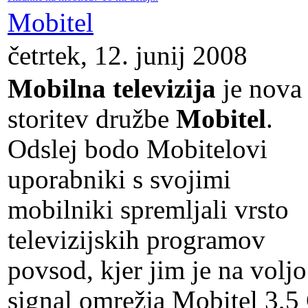
Mobitel
četrtek, 12. junij 2008
Mobilna televizija
je nova
storitev družbe
Mobitel
.
Odslej bodo Mobitelovi
uporabniki s svojimi
mobilniki spremljali vrsto
televizijskih programov
povsod, kjer jim je na voljo
signal omrežja Mobitel 3,5