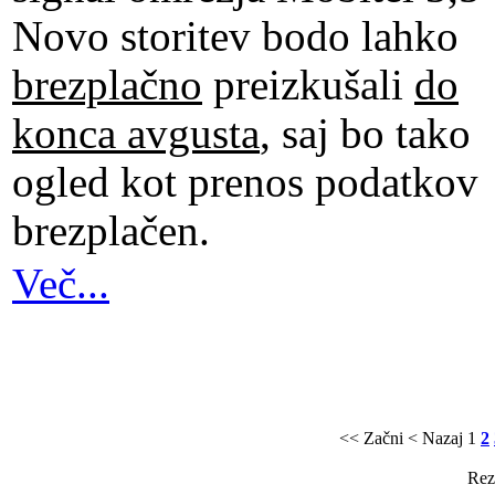
Novo storitev bodo lahko
brezplačno
preizkušali
do
konca avgusta
, saj bo tako
ogled kot prenos podatkov
brezplačen.
Več...
<< Začni
< Nazaj
1
2
Rezu