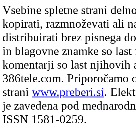
Vsebine spletne strani delno
kopirati, razmnoževati ali n
distribuirati brez pisnega do
in blagovne znamke so last 
komentarji so last njihovih 
386tele.com.
Priporočamo o
strani
www.preberi.si
. Elek
je zavedena pod mednarodno
ISSN 1581-0259.