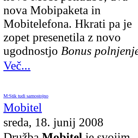
nova Mobipaketa in
Mobitelefona. Hkrati pa je
zopet presenetila z novo
ugodnostjo
Bonus polnjenje
Več...
M:Stik tudi samostojno
Mobitel
sreda, 18. junij 2008
Družba
Mobitel
je svojim